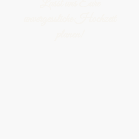
Lasst uns Eure
unvergessliche Hochzeit
planen!
Ihr träumt von einer Hochzeit, die verzaubert und für
immer in Erinnerung bleibt?
Ihr wünscht euch ein Dekokonzept, das perfekt zu euch
passt – oder möchtet euch an unseren Dekoschätzen
bedienen?
Dann freuen wir uns riesig, von euch zu hören!
Ob Planung, Design oder Verleih: Erzählt uns von euren
Ideen, Wünschen & Visionen – wir machen sie
gemeinsam wahr.
Schreib uns einfach über das Kontaktformular – wir
melden uns schnellstmöglich bei euch!